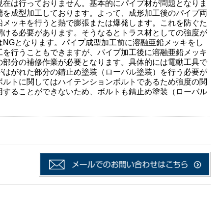
現在は行っておりません。基本的にパイプ材が問題となりま
端を成型加工しております。よって、成形加工後のパイプ両
鉛メッキを行うと熱で膨張または爆発します。これを防ぐた
開ける必要があります。そうなるとトラス材としての強度が
はNGとなります。パイプ成型加工前に溶融亜鉛メッキをし
工を行うこともできますが、パイプ加工後に溶融亜鉛メッキ
の部分の補修作業が必要となります。具体的には電動工具で
がはがれた部分の錆止め塗装（ローバル塗装）を行う必要が
ボルトに関してはハイテンションボルトであるため強度の関
用することができないため、ボルトも錆止め塗装（ローバル